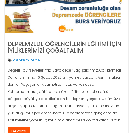
DEPREMZEDE ÖĞRENCILERIN EĞITIMI İÇIN
İYILIKLERIMIZI ÇOĞALTALIM
deprem zede
Değerli Hayırseverlerimiz, Saygıdeğer Bağışçılarımız, Çok kıymetli
Gönüllülerimiz... 6 Şubat 2023’te kıyameti yaşadık. Asrın felaketi
denildi. Yaşayanlar kıyameti tarif etti. Merkez üssü
Kahramanmaraş dâhil olmak üzere 11 ilimizde, hatta bütün
bölgede büyük yıkıcı etkileri olan bir deprem yaşadık. Üstümüze
düşeni yapmak sorumluluğumuzun hassasiyeti ile hâlihazırda
yürüttüğümüz proje tecrübemiz ile depremzede gençlerimizin
eğitimlerine yönelik üç mühim alanda destek olma kararı verdik....
Devami