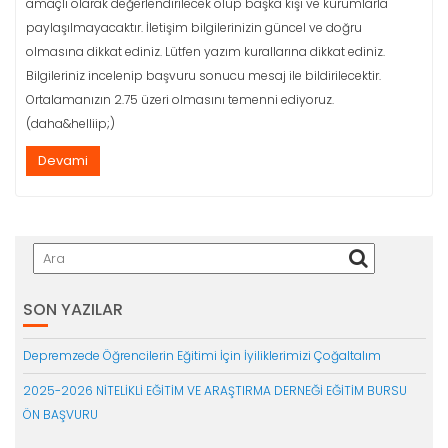
amaçlı olarak değerlendirilecek olup başka kişi ve kurumlarla
paylaşılmayacaktır. İletişim bilgilerinizin güncel ve doğru
olmasına dikkat ediniz. Lütfen yazım kurallarına dikkat ediniz.
Bilgileriniz incelenip başvuru sonucu mesaj ile bildirilecektir.
Ortalamanızın 2.75 üzeri olmasını temenni ediyoruz.
(daha&helliip;)
Devami
SON YAZILAR
Depremzede Öğrencilerin Eğitimi İçin İyiliklerimizi Çoğaltalım
2025-2026 NİTELİKLİ EĞİTİM VE ARAŞTIRMA DERNEĞİ EĞİTİM BURSU
ÖN BAŞVURU